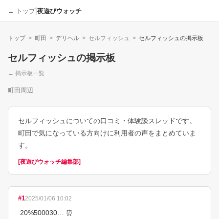
|
← トップ
夜遊びウォッチ
トップ
>
町田
>
デリヘル
>
セルフィッシュ
>
セルフィッシュ
の掲示板
セルフィッシュ
の掲示板
← 掲示板一覧
町田周辺
セルフィッシュについての口コミ・体験談スレッドです。
町田で気になっている方向けに利用者の声をまとめていま
す。
[
夜遊びウォッチ編集部
]
#
1
2025/01/06 10:02
 20%500030… ⏰