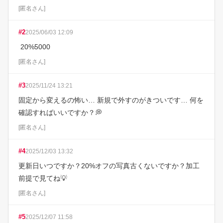
[
匿名さん
]
#
2
2025/06/03 12:09
 20%5000
[
匿名さん
]
#
3
2025/11/24 13:21
固定から変えるの怖い… 新規で外すのがきついです… 何を
確認すればいいですか？💭
[
匿名さん
]
#
4
2025/12/03 13:32
更新日いつですか？20%オフの写真古くないですか？加工
前提で見てね💡
[
匿名さん
]
#
5
2025/12/07 11:58