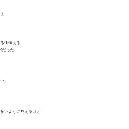
よ



る価値ある

Kだった
しい。
ん多いように見えるけど