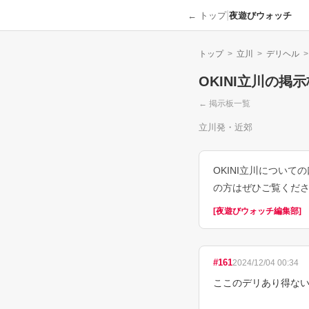
|
← トップ
夜遊びウォッチ
トップ
>
立川
>
デリヘル
>
OKINI立川
の掲示
← 掲示板一覧
立川発・近郊
OKINI立川につい
の方はぜひご覧くだ
[
夜遊びウォッチ編集部
]
#
161
2024/12/04 00:34
ここのデリあり得ない