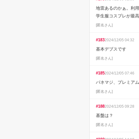
地雷あるのかぁ。利用し
学生服コスプレが最
[
匿名さん
]
#
183
2024/12/05 04:32
基本デブスです
[
匿名さん
]
#
185
2024/12/05 07:46
パネマジ、プレミア
[
匿名さん
]
#
188
2024/12/05 09:28
基盤は？
[
匿名さん
]