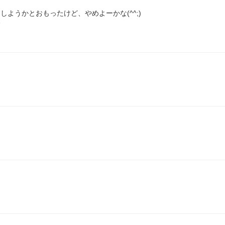
ようかとおもったけど、やめよーかな(^^;)

高
ム