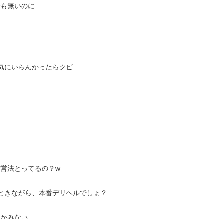
も無いのに



気にいらんかったらクビ

営法とってるの？w

ときながら、本番デリヘルでしょ？

かみない
