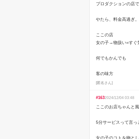
プロダクションの店で
やたら、料金高過ぎ。
ここの店

女の子→物扱い=すぐ
何でもかんでも

客の味方
[
匿名さん
]
#
163
2024/12/04 03:48
ここのお店ちゃんと風
5分サービスって言っ
女の子のコトを物とし