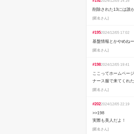
#
192
2024/12/05 14:16
削除された13には誰
[
匿名さん
]
#
195
2024/12/05 17:02
基盤情報とかやめね
[
匿名さん
]
#
198
2024/12/05 19:41
ここってホームページ
ナース服で来てくれ
[
匿名さん
]
#
202
2024/12/05 22:19
>>198

実際も美人だよ！
[
匿名さん
]