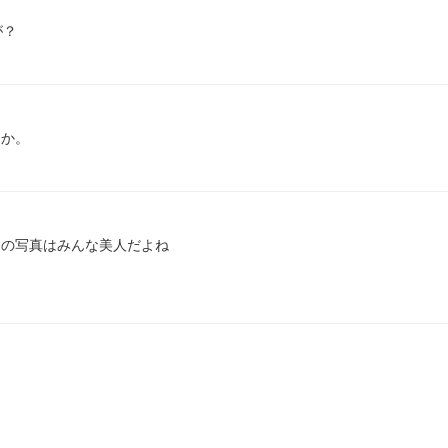
が？
ーか。
の写真はみんな美人だよね

た