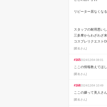
リピーター居なくなる
スタッフの耐用悪いし
三多摩からわざわざ来
コスプレリクエストO
[
匿名さん
]
#
165
2024/12/04 08:01
ここの情報教えてほ
[
匿名さん
]
#
168
2024/12/04 10:49
ここの嬢って美人さ
[
匿名さん
]