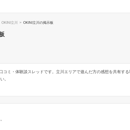
OKINI立川
>
OKINI立川
の掲示板
板
ての口コミ・体験談スレッドです。立川エリアで遊んだ方の感想を共有す
さい。
。
