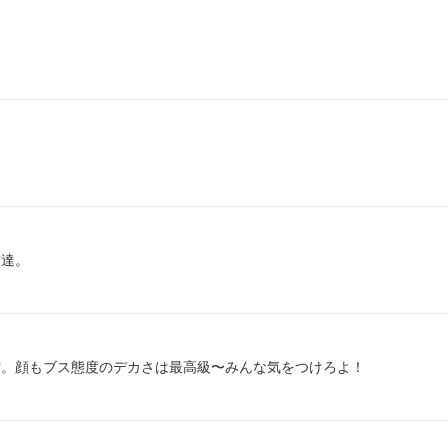
？
君達。
雷。顔もブス態度のデカさは最高級〜みんな気をつけろよ！