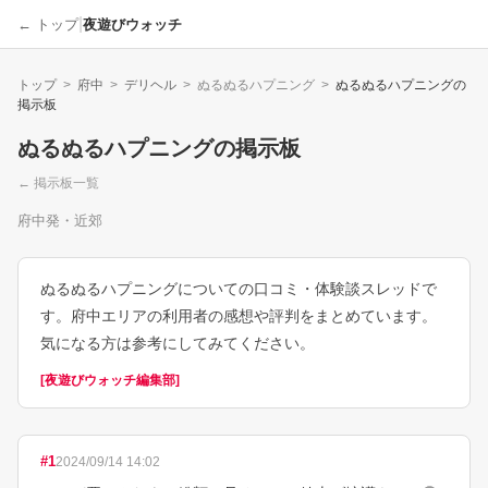
|
← トップ
夜遊びウォッチ
トップ
>
府中
>
デリヘル
>
ぬるぬるハプニング
>
ぬるぬるハプニング
の
掲示板
ぬるぬるハプニング
の掲示板
← 掲示板一覧
府中発・近郊
ぬるぬるハプニングについての口コミ・体験談スレッドで
す。府中エリアの利用者の感想や評判をまとめています。
気になる方は参考にしてみてください。
[
夜遊びウォッチ編集部
]
#
1
2024/09/14 14:02