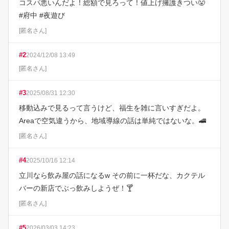
コスパ悪いんだよ！総額で見ろって！値上げ擁護きつい😤 
#府中 #夜遊び
[
匿名さん
]
#
2
2024/12/08 13:49
[
匿名さん
]
#
3
2025/08/31 12:30
移動込みで見るって言うけど、福生を雑に言いすぎだよ。
Areaで空気違うから、地域導線の話は単純ではないな。🚄
[
匿名さん
]
#
4
2025/10/16 12:14
立川なら飲み屋の話になるw その前に一杯だな、カクテル
バーの新店でぶっ飲みしようぜ！🍸
[
匿名さん
]
#
5
2026/03/03 14:23