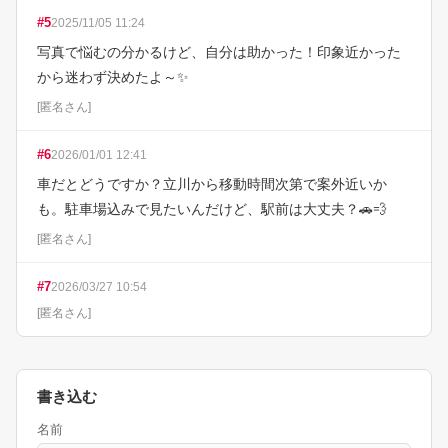
#
5
2025/11/05 11:24
写真で悩むの分かるけど、自分は助かった！印象近かった
から迷わず決めたよ～✨
[
匿名さん
]
#
6
2026/01/01 12:41
車だとどうですか？立川から移動時間次第で案外近いか
も。駐車場込みで見たいんだけど、駅前は大丈夫？🚗💨
[
匿名さん
]
#
7
2026/03/27 10:54
[
匿名さん
]
書き込む
名前