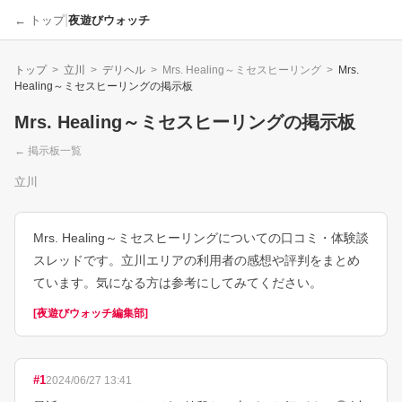
|
← トップ
夜遊びウォッチ
トップ
>
立川
>
デリヘル
>
Mrs. Healing～ミセスヒーリング
>
Mrs.
Healing～ミセスヒーリング
の掲示板
Mrs. Healing～ミセスヒーリング
の掲示板
← 掲示板一覧
立川
Mrs. Healing～ミセスヒーリングについての口コミ・体験談
スレッドです。立川エリアの利用者の感想や評判をまとめ
ています。気になる方は参考にしてみてください。
[
夜遊びウォッチ編集部
]
#
1
2024/06/27 13:41