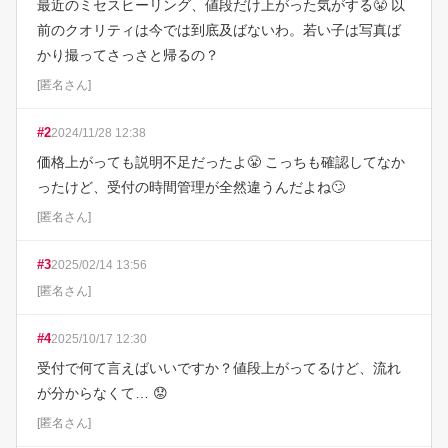
最近のミセスヒーリング、値段だけ上がった気がする😤 以
前のクオリティは今では到底及ばないわ。若い子は写真ば
かり撮ってさっさと帰るの？
[
匿名さん
]
#
2
2024/11/28 12:38
価格上がっても説明不足だったよ😤 こっちも確認してなか
ったけど、受付の時間管理が全然違うんだよね🙄
[
匿名さん
]
#
3
2025/02/14 13:56
[
匿名さん
]
#
4
2025/10/17 12:30
受付で何て言えばいいですか？値段上がってるけど、流れ
が分からなくて… 😟
[
匿名さん
]