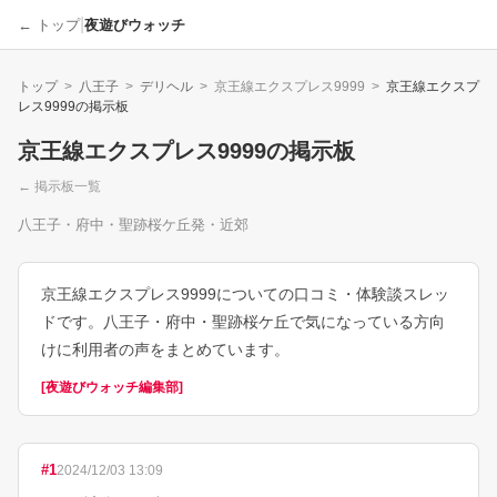
|
← トップ
夜遊びウォッチ
トップ
>
八王子
>
デリヘル
>
京王線エクスプレス9999
>
京王線エクスプ
レス9999
の掲示板
京王線エクスプレス9999
の掲示板
← 掲示板一覧
八王子・府中・聖跡桜ケ丘発・近郊
京王線エクスプレス9999についての口コミ・体験談スレッ
ドです。八王子・府中・聖跡桜ケ丘で気になっている方向
けに利用者の声をまとめています。
[
夜遊びウォッチ編集部
]
#
1
2024/12/03 13:09