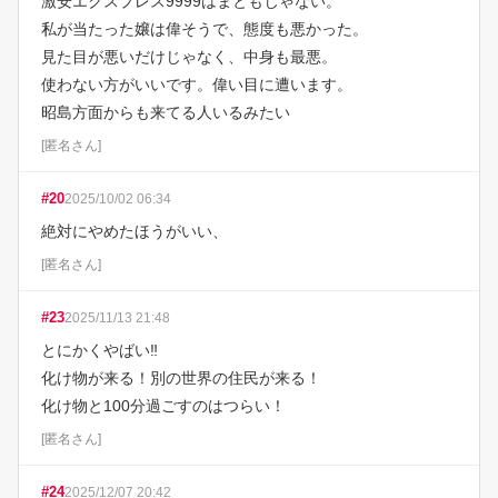
激安エクスプレス9999はまともじゃない。

私が当たった嬢は偉そうで、態度も悪かった。

見た目が悪いだけじゃなく、中身も最悪。

使わない方がいいです。偉い目に遭います。

昭島方面からも来てる人いるみたい
[
匿名さん
]
#
20
2025/10/02 06:34
絶対にやめたほうがいい、
[
匿名さん
]
#
23
2025/11/13 21:48
とにかくやばい‼️

化け物が来る！別の世界の住民が来る！

化け物と100分過ごすのはつらい！
[
匿名さん
]
#
24
2025/12/07 20:42