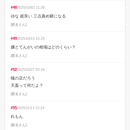
#
48
2025/10/02 21:28
ゆな 超良い 三点責め癖になる
[
匿名さん
]
#
49
2025/10/15 15:20
嬢とてんがいの相場はどのくらい？
[
匿名さん
]
#
52
2025/10/27 02:24
蟻の店だろう

天蓋って何だよ？
[
匿名さん
]
#
55
2025/11/13 23:24
れもん
[
匿名さん
]