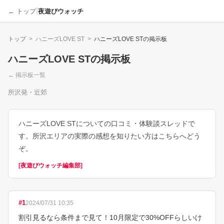
|
← トップ
夜遊びウォッチ
トップ
>
ハニーズLOVE ST
>
ハニーズLOVE ST
の掲示板
ハニーズLOVE ST
の掲示板
← 掲示板一覧
所沢発・近郊
ハニーズLOVE STについての口コミ・体験談スレッドで
す。所沢エリアの実際の感想を知りたい方はこちらへどう
ぞ。
[
夜遊びウォッチ編集部
]
#
1
2024/07/31 10:35
割引見るなら条件まで見て！10月限定で30%OFFらしいけ