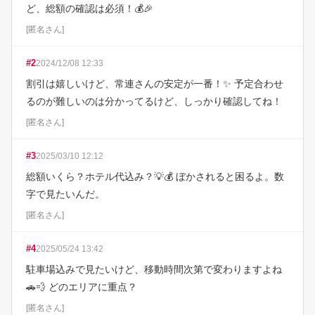
ど、総額の確認は必須！💰🎉
[
匿名さん
]
#
2
2024/12/08 12:33
割引は嬉しいけど、常連さんの安定が一番！✨ 予定合わせ
るのが難しいのは分かってるけど、しっかり確認してね！
[
匿名さん
]
#
3
2025/03/10 12:12
総額いくら？ホテル代込み？💡💰 ぼかされると困るよ。数
字で見たいんだ。
[
匿名さん
]
#
4
2025/05/24 13:42
駐車場込みで見たいけど、移動時間次第で変わりますよね
🚗💨 どのエリアに重点？
[
匿名さん
]