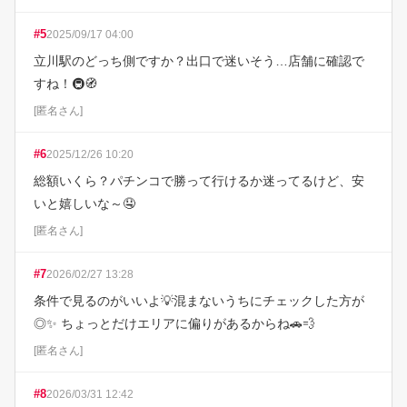
#
5
2025/09/17 04:00
立川駅のどっち側ですか？出口で迷いそう…店舗に確認で
すね！🚇🧭
[
匿名さん
]
#
6
2025/12/26 10:20
総額いくら？パチンコで勝って行けるか迷ってるけど、安
いと嬉しいな～🤤
[
匿名さん
]
#
7
2026/02/27 13:28
条件で見るのがいいよ💡混まないうちにチェックした方が
◎✨ ちょっとだけエリアに偏りがあるからね🚗💨
[
匿名さん
]
#
8
2026/03/31 12:42