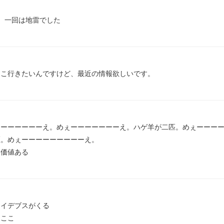
、一回は地雷でした
ここ行きたいんですけど、最近の情報欲しいです。
ーーーーーーーえ。めぇーーーーーーーえ。ハゲ羊が二匹。めぇーーー
。めぇーーーーーーーーーえ。

る価値ある
イデブスがくる

よここ