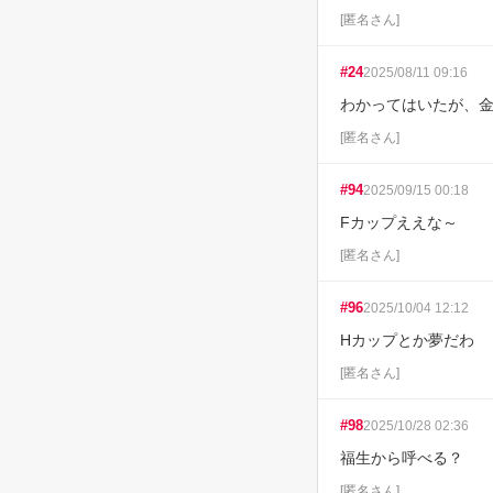
[
匿名さん
]
#
24
2025/08/11 09:16
わかってはいたが、
[
匿名さん
]
#
94
2025/09/15 00:18
Fカップええな～
[
匿名さん
]
#
96
2025/10/04 12:12
Hカップとか夢だわ
[
匿名さん
]
#
98
2025/10/28 02:36
福生から呼べる？
[
匿名さん
]