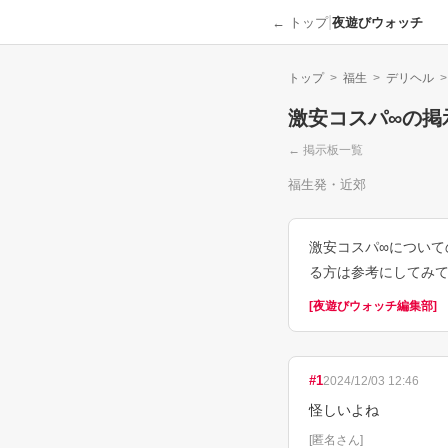
|
← トップ
夜遊びウォッチ
トップ
>
福生
>
デリヘル
>
激安コスパ∞
の掲
← 掲示板一覧
福生発・近郊
激安コスパ∞につい
る方は参考にしてみ
[
夜遊びウォッチ編集部
]
#
1
2024/12/03 12:46
怪しいよね
[
匿名さん
]