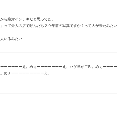
から絶対インチキだと思ってた。

」って外人の店で呼んだら２０年前の写真ですか？って人が来たみたい
る人いるみたい
ーーーーーーーえ。めぇーーーーーーーえ。ハゲ羊が二匹。めぇーーー
。めぇーーーーーーーーーえ。

高