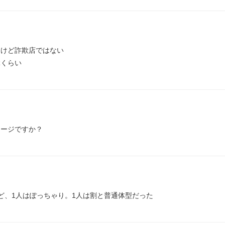
けど詐欺店ではない

ぶくらい
メージですか？
ど、1人はぽっちゃり。1人は割と普通体型だった