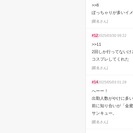
>>8

ぽっちゃりが多いイ
[
匿名さん
]
#
12
2025/03/30 09:22
>>11

2回しか行ってないけ
コスプレしてくれた
[
匿名さん
]
#
14
2025/05/03 01:29
へーー！

出勤人数がやけに多い
前に知り合いが「金蜜
サンキュー。
[
匿名さん
]