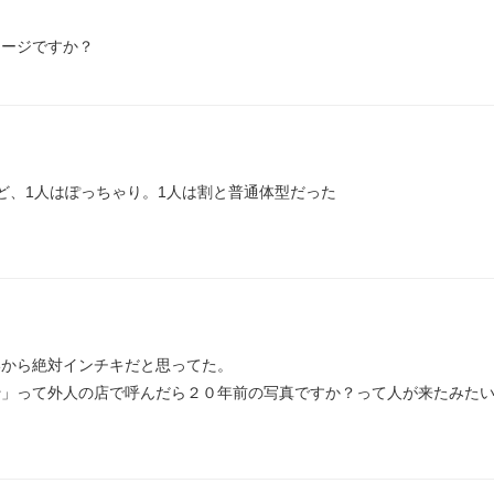
メージですか？
ど、1人はぽっちゃり。1人は割と普通体型だった

から絶対インチキだと思ってた。

」って外人の店で呼んだら２０年前の写真ですか？って人が来たみたい