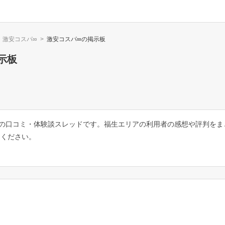
激安コスパ∞
>
激安コスパ∞
の掲示板
示板
ての口コミ・体験談スレッドです。福生エリアの利用者の感想や評判をま
てください。