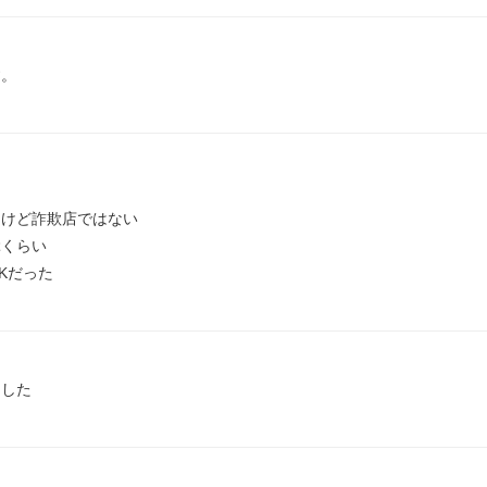
す。
けど詐欺店ではない

くらい

Kだった
ました