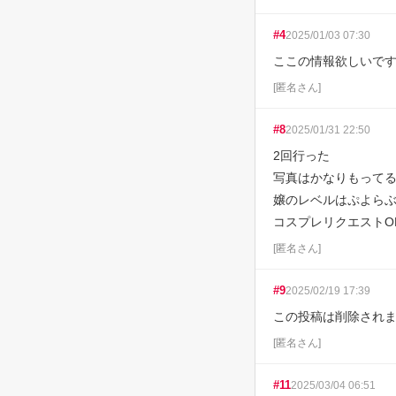
#
4
2025/01/03 07:30
ここの情報欲しいで
[
匿名さん
]
#
8
2025/01/31 22:50
2回行った

写真はかなりもってる
嬢のレベルはぷよらぶ
コスプレリクエストO
[
匿名さん
]
#
9
2025/02/19 17:39
この投稿は削除され
[
匿名さん
]
#
11
2025/03/04 06:51