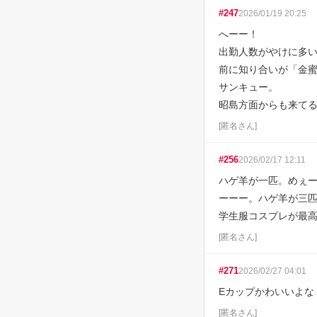
#
247
2026/01/19 20:25
へーー！

出勤人数がやけに多い
前に知り合いが「金蜜
サンキュー。

昭島方面からも来て
[
匿名さん
]
#
256
2026/02/17 12:11
ハゲ羊が一匹。めぇ
ーーー。ハゲ羊が三匹
学生服コスプレが最
[
匿名さん
]
#
271
2026/02/27 04:01
Eカップかわいいよな
[
匿名さん
]