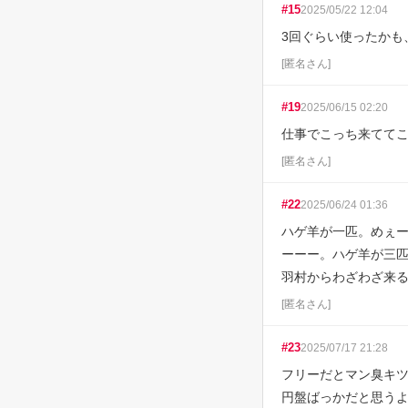
#
15
2025/05/22 12:04
3回ぐらい使ったかも
[
匿名さん
]
#
19
2025/06/15 02:20
仕事でこっち来てて
[
匿名さん
]
#
22
2025/06/24 01:36
ハゲ羊が一匹。めぇ
ーーー。ハゲ羊が三匹
羽村からわざわざ来
[
匿名さん
]
#
23
2025/07/17 21:28
フリーだとマン臭キツ
円盤ばっかだと思う