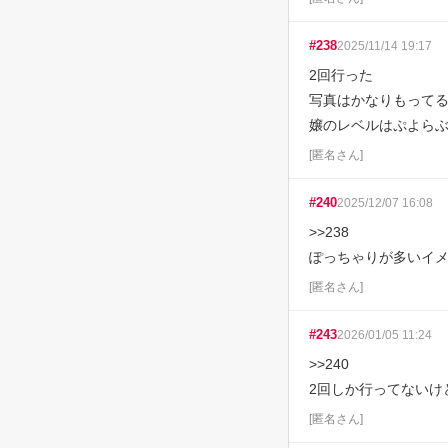
#
238
2025/11/14 19:17
2回行った

写真はかなりもってる
嬢のレベルはぷよら
[
匿名さん
]
#
240
2025/12/07 16:08
>>238

ぽっちゃりが多いイ
[
匿名さん
]
#
243
2026/01/05 11:24
>>240

2回しか行ってないけ
[
匿名さん
]