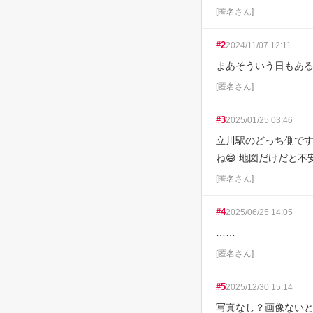
[
匿名さん
]
#
2
2024/11/07 12:11
まあそういう日もある
[
匿名さん
]
#
3
2025/01/25 03:46
立川駅のどっち側で
ね😅 地図だけだと
[
匿名さん
]
#
4
2025/06/25 14:05
……
[
匿名さん
]
#
5
2025/12/30 15:14
写真なし？画像ないと