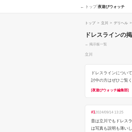
|
← トップ
夜遊びウォッチ
トップ
>
立川
>
デリヘル
>
ドレスライン
の掲
← 掲示板一覧
立川
ドレスラインについ
討中の方はぜひご覧
[
夜遊びウォッチ編集部
]
#
1
2024/09/14 13:25
昔は立川でもドレスラ
は写真も説明も薄い