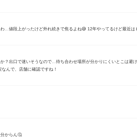
わ…値段上がったけど外れ続きで焦るよね😅 12年やってるけど最近はも
すか？出口で迷いそうなので…待ち合わせ場所が分かりにくいとこは避
不安なんで、店舗に確認ですね！
分からん🤔