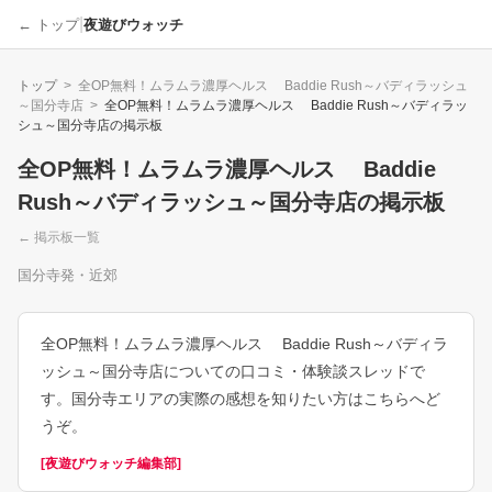
|
← トップ
夜遊びウォッチ
トップ
>
全OP無料！ムラムラ濃厚ヘルス Baddie Rush～バディラッシュ
～国分寺店
>
全OP無料！ムラムラ濃厚ヘルス Baddie Rush～バディラッ
シュ～国分寺店
の掲示板
全OP無料！ムラムラ濃厚ヘルス Baddie
Rush～バディラッシュ～国分寺店
の掲示板
← 掲示板一覧
国分寺発・近郊
全OP無料！ムラムラ濃厚ヘルス Baddie Rush～バディラ
ッシュ～国分寺店についての口コミ・体験談スレッドで
す。国分寺エリアの実際の感想を知りたい方はこちらへど
うぞ。
[
夜遊びウォッチ編集部
]