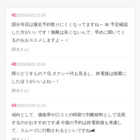
#
1
2025/05/21 10:36
国分寺店は最近予約取りにくくなってますね～ 📅 予定確認
した方がいいです！無断は良くないんで、早めに聞いてく
るのをおススメしますよ～ ✅
[
匿名さん
]
#
2
2025/09/28 13:03
帰りどうすんの？🤔 タクシー代も見るし、終電後は慎重に
したほうがいいよね～！
[
匿名さん
]
#
3
2025/12/29 12:14
傾向として、価格帯や口コミの時期で判断材料として活用
するのがおすすめです💰 今後の予約は終電前後も考慮し
て、スムーズに行動されるといいですね🚄
[
匿名さん
]