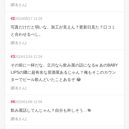
[
匿名さん
]
#
2
2024/08/17 14:28
写真だけだと弱いな。加工が見えん？更新日見た？口コミ
と合わせるべし。
[
匿名さん
]
#
3
2024/12/16 12:24
その前に一杯だな、立川なら飲み屋の話になるw あのBABY 
LIPSの隣に超有名な居酒屋あるじゃん？俺もそこのカウン
ターでビール飲んどいたことあるぞ 😂
[
匿名さん
]
#
4
2025/01/06 12:56
飲み屋話してんじゃん？自分も外しそう…🍻
[
匿名さん
]