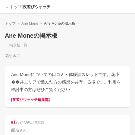
|
← トップ
夜遊びウォッチ
トップ
>
Ane Mone
>
Ane Mone
の掲示板
Ane Mone
の掲示板
← 掲示板一覧
花小金井
Ane Moneについての口コミ・体験談スレッドです。花小
��井エリアで遊んだ方の感想を共有する場です。利用を
検討中の方はぜひご覧ください。
[
夜遊びウォッチ編集部
]
#
1
2024/09/17 03:39
[
匿名さん
]