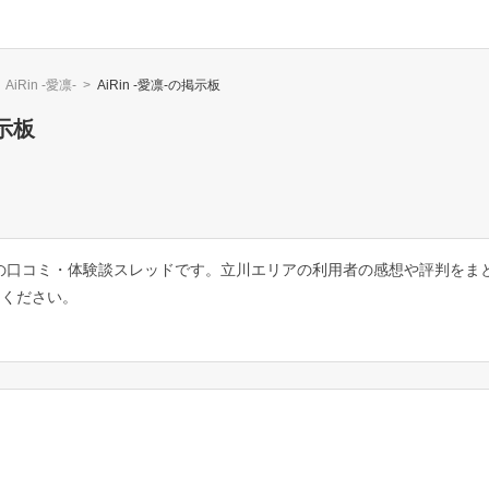
AiRin -愛凛-
>
AiRin -愛凛-
の掲示板
示板
についての口コミ・体験談スレッドです。立川エリアの利用者の感想や評判を
てください。