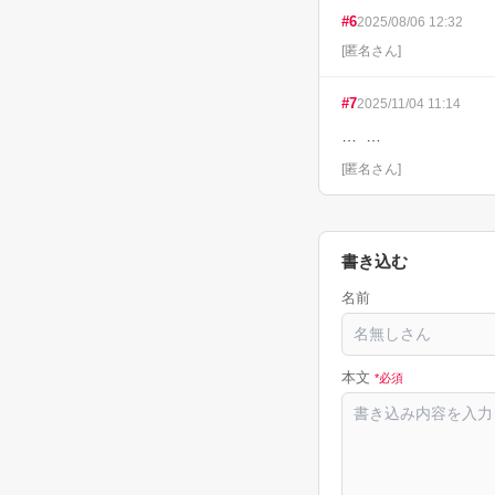
#
6
2025/08/06 12:32
[
匿名さん
]
#
7
2025/11/04 11:14
…  …
[
匿名さん
]
書き込む
名前
本文
*必須