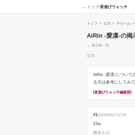
|
← トップ
夜遊びウォッチ
トップ
>
立川
>
デリヘル
>
AiRin -愛凛-
の掲
← 掲示板一覧
立川
AiRin -愛凛-
る方は参考にしてみ
[
夜遊びウォッチ編集部
]
#
1
2024/09/14 12:36
23w
[
匿名さん
]